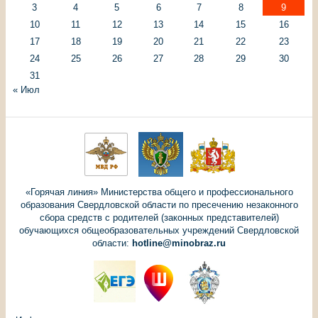
3
4
5
6
7
8
9
10
11
12
13
14
15
16
17
18
19
20
21
22
23
24
25
26
27
28
29
30
31
« Июл
«Горячая линия» Министерства общего и профессионального
образования Свердловской области по пресечению незаконного
сбора средств с родителей (законных представителей)
обучающихся общеобразовательных учреждений Свердловской
области:
hotline@minobraz.ru