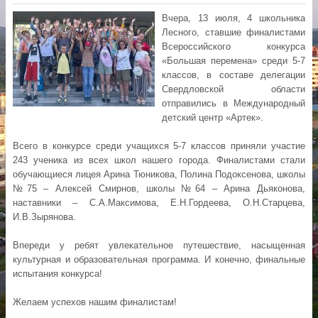
Вчера, 13 июля, 4 школьника
Лесного, ставшие финалистами
Всероссийского конкурса
«Большая перемена» среди 5-7
классов, в составе делегации
Свердловской области
отправились в Международный
детский центр «Артек».
Всего в конкурсе среди учащихся 5-7 классов приняли участие
243 ученика из всех школ нашего города. Финалистами стали
обучающиеся лицея Арина Тюникова, Полина Подоксенова, школы
№75 – Алексей Смирнов, школы №64 – Арина Дьяконова,
наставники – С.А.Максимова, Е.Н.Гордеева, О.Н.Старцева,
И.В.Зырянова.
Впереди у ребят увлекательное путешествие, насыщенная
культурная и образовательная программа. И конечно, финальные
испытания конкурса!
Желаем успехов нашим финалистам!