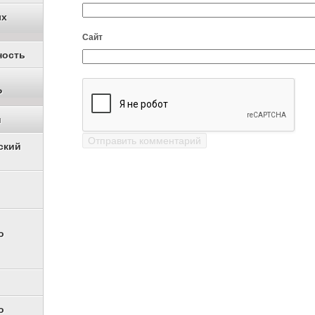
ых
Сайт
ность
Р
и
ский
о
о