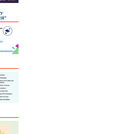
КУ
ИЯ”