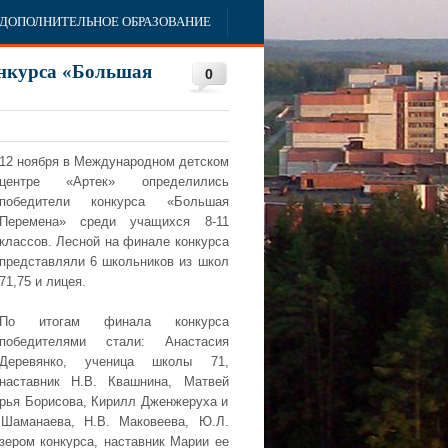
ДОПОЛНИТЕЛЬНОЕ ОБРАЗОВАНИЕ
онкурса «Большая
0
12 ноября в Международном детском
центре «Артек» определились
победители конкурса «Большая
Перемена» среди учащихся 8-11
классов. Лесной на финале конкурса
представляли 6 школьников из школ
71,75 и лицея.
По итогам финала конкурса
победителями стали: Анастасия
Деревянко, ученица школы 71,
наставник Н.В. Квашнина, Матвей
арья Борисова, Кирилл Дженжеруха и
 Шаманаева, Н.В. Маковеева, Ю.Л.
зером конкурса, наставник Марии ее