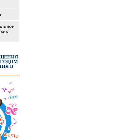
ы
альной
ских
ЕЩЕНИЯ
 ГОДОМ
ИЯ В