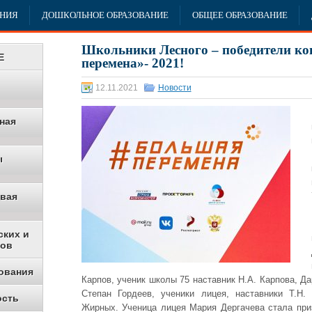
АНИЯ
ДОШКОЛЬНОЕ ОБРАЗОВАНИЕ
ОБЩЕЕ ОБРАЗОВАНИЕ
Школьники Лесного – победители к
Е
перемена»- 2021!
12.11.2021
Новости
ная
ы
овая
ских и
ков
ования
Карпов, ученик школы 75 наставник Н.А. Карпова, Д
Степан Гордеев, ученики лицея, наставники Т.Н.
ость
Жирных. Ученица лицея Мария Дергачева стала при