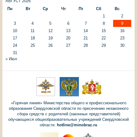
АВГУСТ 2026
Пн
Вт
Ср
Чт
Пт
Сб
Вс
1
2
3
4
5
6
7
8
9
10
11
12
13
14
15
16
17
18
19
20
21
22
23
24
25
26
27
28
29
30
31
« Июл
«Горячая линия» Министерства общего и профессионального
образования Свердловской области по пресечению незаконного
сбора средств с родителей (законных представителей)
обучающихся общеобразовательных учреждений Свердловской
области:
hotline@minobraz.ru