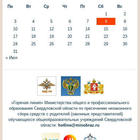
Пн
Вт
Ср
Чт
Пт
Сб
Вс
1
2
3
4
5
6
7
8
9
10
11
12
13
14
15
16
17
18
19
20
21
22
23
24
25
26
27
28
29
30
31
« Июл
«Горячая линия» Министерства общего и профессионального
образования Свердловской области по пресечению незаконного
сбора средств с родителей (законных представителей)
обучающихся общеобразовательных учреждений Свердловской
области:
hotline@minobraz.ru