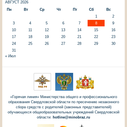
АВГУСТ 2026
Пн
Вт
Ср
Чт
Пт
Сб
Вс
1
2
3
4
5
6
7
8
9
10
11
12
13
14
15
16
17
18
19
20
21
22
23
24
25
26
27
28
29
30
31
« Июл
«Горячая линия» Министерства общего и профессионального
образования Свердловской области по пресечению незаконного
сбора средств с родителей (законных представителей)
обучающихся общеобразовательных учреждений Свердловской
области:
hotline@minobraz.ru