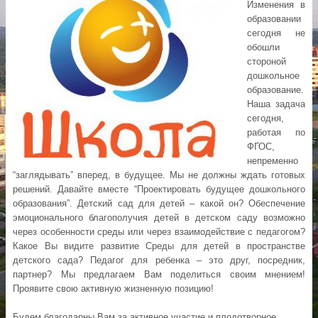
Изменения в
образовании
сегодня не
обошли
стороной
дошкольное
образование.
Наша задача
сегодня,
работая по
ФГОС,
непременно
“заглядывать” вперед, в будущее. Мы не должны ждать готовых
решений. Давайте вместе “Проектировать будущее дошкольного
образования”. Детский сад для детей – какой он? Обеспечение
эмоционального благополучия детей в детском саду возможно
через особенности среды или через взаимодействие с педагогом?
Какое Вы видите развитие Среды для детей в пространстве
детского сада? Педагог для ребенка – это друг, посредник,
партнер? Мы предлагаем Вам поделиться своим мнением!
Проявите свою активную жизненную позицию!
Будем благодарны Вам за активное участие и плодотворное