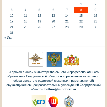
1
2
3
4
5
6
7
8
9
10
11
12
13
14
15
16
17
18
19
20
21
22
23
24
25
26
27
28
29
30
31
« Июл
«Горячая линия» Министерства общего и профессионального
образования Свердловской области по пресечению незаконного
сбора средств с родителей (законных представителей)
обучающихся общеобразовательных учреждений Свердловской
области:
hotline@minobraz.ru