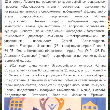
12 апреля в Лесном на городском конкурсе семейных социальных
проектов «Васильевские чтения» состоялось торжественное
награждение авторов видеосюжетов, победителей федерального
этапа Всероссийского творческого конкурса «Слава
Созидателям!». Ценные подарки победителям вручили
заместитель главы администрации по вопросам образования,
культуры и спорта Елена Аркадьевна Виноградова и заместитель
генерального директора комбината «Электрохимприбор» по
управлению персоналом Сергей Александрович
Чепелев. Екатерине Исхаковой (76 школа) вручён Apple iPhone 8
64 ГБ, Ольге Комаровой (64 школа) – Apple iPad Wi-Fi 128 Гб,
Анастасии Селяковой (лицей) – сертификат на получение путёвки
в детский лагерь.
В 2017 году финалистами Всероссийского конкурса «Слава
Созидателям!» стали 63 школьника из 21 города, в том числе 3 –
из Лесного. 1 марта в Госкорпорации «Росатом» состоялся «Парад
Созидателей». Главными участниками события стали ветераны –
герои видеосюжетов, победители федерального этапа конкурса.
Лесной представляли Владимир Михайлович Сыченко, Наталья
Владимировна Потапёнок, Валентин Иванович Ермаков.