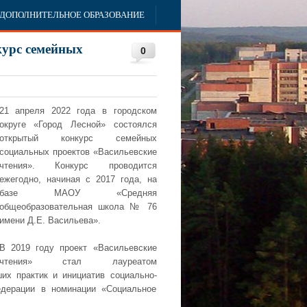
ДОПОЛНИТЕЛЬНОЕ ОБРАЗОВАНИЕ
курс семейных
0
21 апреля 2022 года в городском
округе «Город Лесной» состоялся
открытый конкурс семейных
социальных проектов «Васильевские
чтения». Конкурс проводится
ежегодно, начиная с 2017 года, на
базе МАОУ «Средняя
общеобразовательная школа № 76
имени Д.Е. Васильева».
В 2019 году проект «Васильевские
чтения» стал лауреатом
ших практик и инициатив социально-
едерации в номинации «Социальное