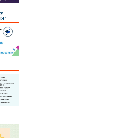
КУ
ИЯ”