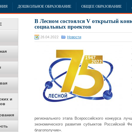
АНИЯ
ДОШКОЛЬНОЕ ОБРАЗОВАНИЕ
ОБЩЕЕ ОБРАЗОВАНИЕ
В Лесном состоялся V открытый кон
Е
социальных проектов
26.04.2022
Новости
ная
ы
овая
ских и
ков
ования
регионального этапа Всероссийского конкурса луч
экономического развития субъектов Российской Ф
ость
благополучие».