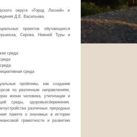
дского округа «Город Лесной» и
ждения Д.Е. Васильева.
циальных проектов обучающихся
турьинска, Серова, Нижней Туры и
кая среда
 среда
 среда
нициативная среда
уальные проблемы, как создание
урсов по различным направлениям,
рах жизни человека, утилизации и
ей среды, здоровьесбережения.
агоустройства различных природных
ения памяти о значимых в истории
нансовой грамотности и развитию