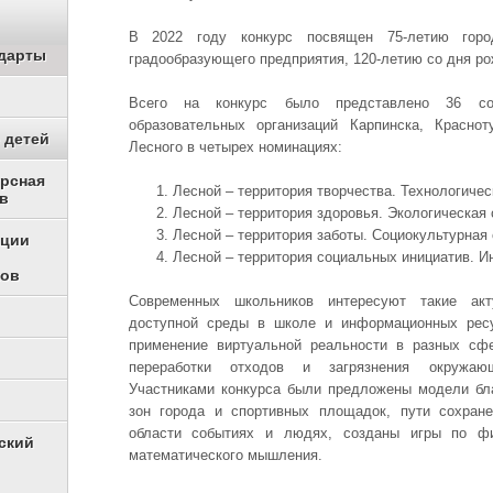
В 2022 году конкурс посвящен 75-летию горо
дарты
градообразующего предприятия, 120-летию со дня ро
Всего на конкурс было представлено 36 со
образовательных организаций Карпинска, Красно
 детей
Лесного в четырех номинациях:
урсная
Лесной – территория творчества. Технологичес
в
Лесной – территория здоровья. Экологическая
Лесной – территория заботы. Социокультурная
ации
Лесной – территория социальных инициатив. И
ков
Современных школьников интересуют такие акт
доступной среды в школе и информационных рес
применение виртуальной реальности в разных сфе
переработки отходов и загрязнения окружающ
Участниками конкурса были предложены модели бл
зон города и спортивных площадок, пути сохран
области событиях и людях, созданы игры по фи
ский
математического мышления.