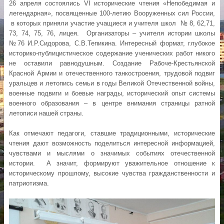
26 апреля состоялись VI исторические чтения «Непобедимая и
легендарная», посвященные 100-летию Вооруженных сил России,
в которых приняли участие учащиеся и учителя школ № 8, 62,71,
73, 74, 75, 76, лицея. Организаторы – учителя истории школы
№76 И.Р.Сидорова, С.В.Тепикина. Интересный формат, глубокое
историко-публицистическое содержание ученических работ никого
не оставили равнодушным. Создание Рабоче-Крестьянской
Красной Армии и отечественного танкостроения, трудовой подвиг
уральцев и летопись семьи в годы Великой Отечественной войны,
военные подвиги и боевые награды, исторический опыт системы
военного образования – в центре внимания страницы ратной
летописи нашей страны.
Как отмечают педагоги, ставшие традиционными, исторические
чтения дают возможность поделиться интересной информацией,
чувствами и мыслями о значимых событиях отечественной
истории. А значит, формируют уважительное отношение к
историческому прошлому, высокие чувства гражданственности и
патриотизма.