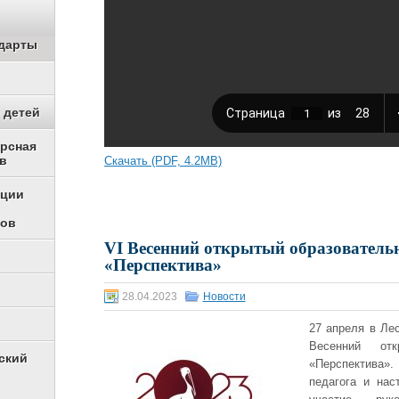
дарты
 детей
урсная
в
Скачать (PDF, 4.2MB)
ации
ков
VI Весенний открытый образовател
«Перспектива»
28.04.2023
Новости
27 апреля в Ле
Весенний от
ский
«Перспектива»
педагога и нас