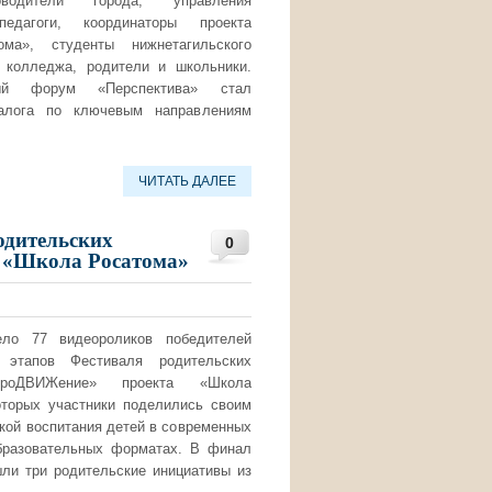
оводители города, управления
педагоги, координаторы проекта
ма», студенты нижнетагильского
о колледжа, родители и школьники.
ный форум «Перспектива» стал
алога по ключевым направлениям
ЧИТАТЬ ДАЛЕЕ
одительских
0
 «Школа Росатома»
ло 77 видеороликов победителей
 этапов Фестиваля родительских
ПроДВИЖение» проекта «Школа
оторых участники поделились своим
кой воспитания детей в современных
бразовательных форматах. В финал
ли три родительские инициативы из