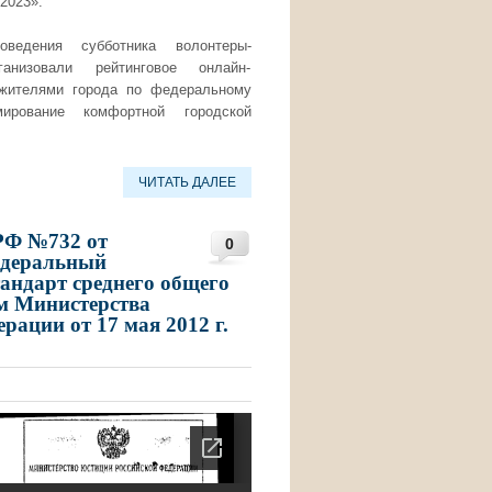
-2023».
ведения субботника волонтеры-
ганизовали рейтинговое онлайн-
 жителями города по федеральному
мирование комфортной городской
ЧИТАТЬ ДАЛЕЕ
РФ №732 от
0
федеральный
андарт среднего общего
м Министерства
рации от 17 мая 2012 г.