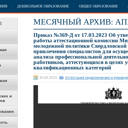
АНИЯ
ДОШКОЛЬНОЕ ОБРАЗОВАНИЕ
ОБЩЕЕ ОБРАЗОВАНИЕ
МЕСЯЧНЫЙ АРХИВ:
АП
Е
Приказ №369-Д от 17.03.2023 Об утв
работы аттестационной комиссии Ми
молодежной политики Свердловской 
ная
привлечения специалистов для осуще
анализа профессиональной деятельно
работников, аттестующихся в целях 
ы
квалификационных категорий
30.04.2023
Аттестация педагогических и руковод
овая
ских и
ков
ования
ость