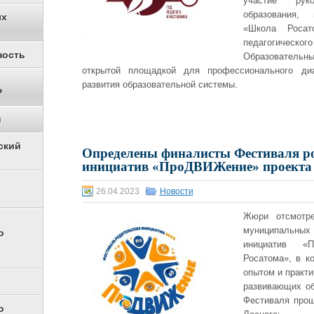
участие рук
образования, 
ых
«Школа Росато
педагогическог
ность
Образователь
открытой площадкой для профессионального ди
развития образовательной системы.
Р
и
ский
Определены финалисты Фестиваля р
инициатив «ПроДВИЖение» проекта
26.04.2023
Новости
Жюри отсмотре
муниципальных
о
инициатив «
Росатома», в к
опытом и практи
развивающих о
Фестиваля прош
о