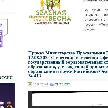
«Зеленая весна
Во время про
школьники ор
голосование с
проекту «Фор
среды».
Приказ Министерства Просвещения 
12.08.2022 О внесении изменений в 
государственный образовательный ст
образования, утвержденный приказо
образования и науки Российской Феде
№ 413
РОССИИ
24.04.2023
ФГОС СОО