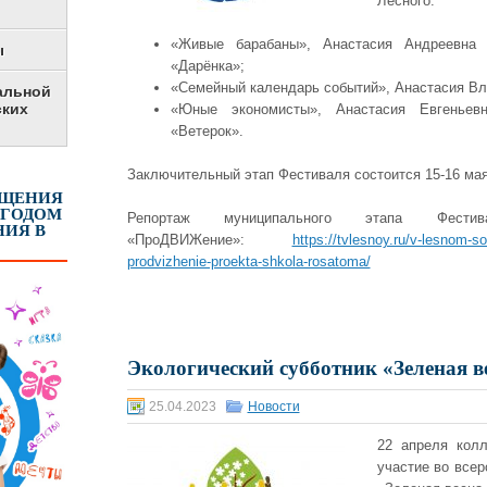
Лесного:
«Живые барабаны», Анастасия Андреевна 
ы
«Дарёнка»;
«Семейный календарь событий», Анастасия Вл
альной
ских
«Юные экономисты», Анастасия Евгеньев
«Ветерок».
Заключительный этап Фестиваля состоится 15-16 мая
ЕЩЕНИЯ
 ГОДОМ
Репортаж муниципального этапа Фестив
ИЯ В
«ПроДВИЖение»:
https://tvlesnoy.ru/v-lesnom-so
prodvizhenie-proekta-shkola-rosatoma/
Экологический субботник «Зеленая в
25.04.2023
Новости
22 апреля кол
участие во всер