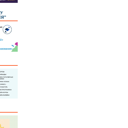
КУ
ИЯ”