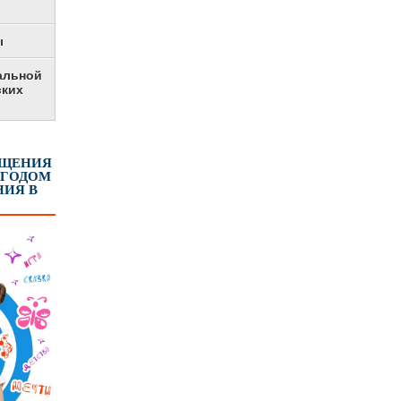
ы
альной
ских
ЕЩЕНИЯ
 ГОДОМ
ИЯ В