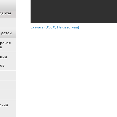
дарты
Скачать (DOCX, Неизвестный)
 детей
урсная
в
ации
ков
ский