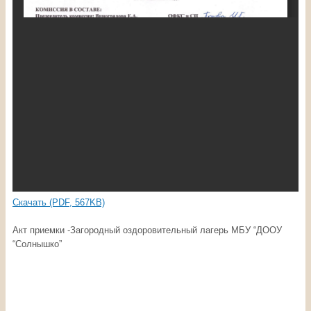
Скачать (PDF, 567KB)
Акт приемки -Загородный оздоровительный лагерь МБУ “ДООУ
“Солнышко”