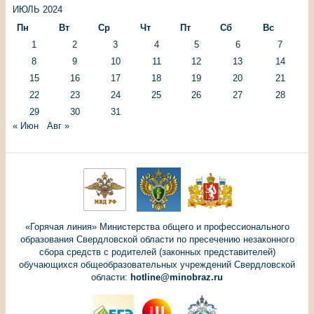
ИЮЛЬ 2024
Пн
Вт
Ср
Чт
Пт
Сб
Вс
1
2
3
4
5
6
7
8
9
10
11
12
13
14
15
16
17
18
19
20
21
22
23
24
25
26
27
28
29
30
31
« Июн
Авг »
«Горячая линия» Министерства общего и профессионального
образования Свердловской области по пресечению незаконного
сбора средств с родителей (законных представителей)
обучающихся общеобразовательных учреждений Свердловской
области:
hotline@minobraz.ru