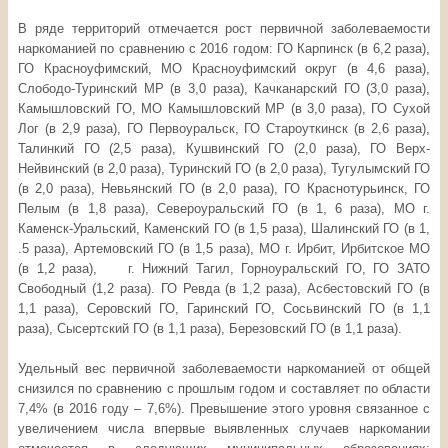
В ряде территорий отмечается рост первичной заболеваемости
наркоманией по сравнению с 2016 годом: ГО Карпинск (в 6,2 раза),
ГО Красноуфимский, МО Красноуфимский округ (в 4,6 раза),
Слободо-Туринский MP (в 3,0 раза), Качканарский ГО (3,0 раза),
Камышловский ГО, МО Камышловский MP (в 3,0 раза), ГО Сухой
Лог (в 2,9 раза), ГО Первоуральск, ГО Староуткинск (в 2,6 раза),
Талинкий ГО (2,5 раза), Кушвинский ГО (2,0 раза), ГО Верх-
Нейвинский (в 2,0 раза), Туринский ГО (в 2,0 раза), Тугулымский ГО
(в 2,0 раза), Невьянский ГО (в 2,0 раза), ГО Краснотурьинск, ГО
Пелым (в 1,8 раза), Североуральский ГО (в 1, 6 раза), МО г.
Каменск-Уральский, Каменский ГО (в 1,5 раза), Шалинский ГО (в 1,
.5 раза), Артемовский ГО (в 1,5 раза), МО г. Ирбит, Ирбитское МО
(в 1,2 раза), г. Нижний Тагил, Горноуральский ГО, ГО ЗАТО
Свободный (1,2 раза). ГО Ревда (в 1,2 раза), Асбестовский ГО (в
1,1 раза), Серовский ГО, Гаринский ГО, Сосьвинский ГО (в 1,1
раза), Сысертский ГО (в 1,1 раза), Березовский ГО (в 1,1 раза).
Удельный вес первичной заболеваемости наркоманией от общей
снизился по сравнению с прошлым годом и составляет по области
7,4% (в 2016 году – 7,6%). Превышение этого уровня связанное с
увеличением числа впервые выявленных случаев наркомании