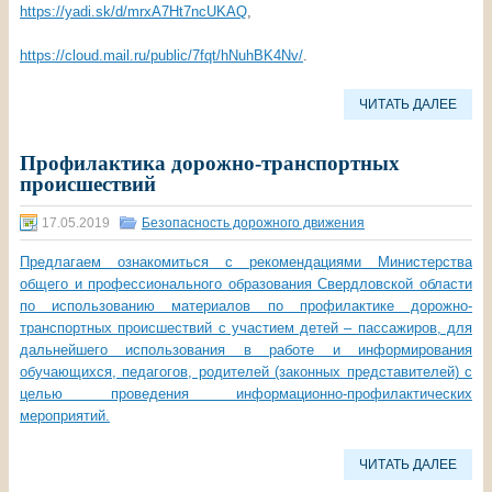
https://yadi.sk/d/mrxA7Ht7ncUKAQ
,
https://cloud.mail.ru/public/7fqt/hNuhBK4Nv/
.
ЧИТАТЬ ДАЛЕЕ
Профилактика дорожно-транспортных
происшествий
17.05.2019
Безопасность дорожного движения
Предлагаем ознакомиться с рекомендациями Министерства
общего и профессионального образования Свердловской области
по использованию материалов по профилактике дорожно-
транспортных происшествий с участием детей – пассажиров, для
дальнейшего использования в работе и информирования
обучающихся, педагогов, родителей (законных представителей) с
целью проведения информационно-профилактических
мероприятий.
ЧИТАТЬ ДАЛЕЕ