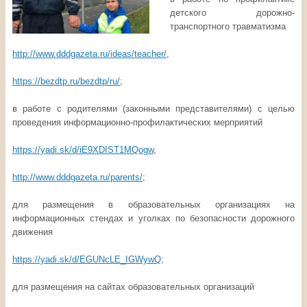
детского дорожно-
транспортного травматизма
http://www.dddgazeta.ru/ideas/teacher/
,
https://bezdtp.ru/bezdtp/ru/
;
в работе с родителями (законными представителями) с целью
проведения информационно-профилактических мерприятий
https://yadi.sk/d/iE9XDIST1MQogw
,
http://www.dddgazeta.ru/parents/
;
для размещения в образовательных организациях на
информационных стендах и уголках по безопасности дорожного
движения
https://yadi.sk/d/EGUNcLE_IGWywQ
;
для размещения на сайтах образовательных организаций