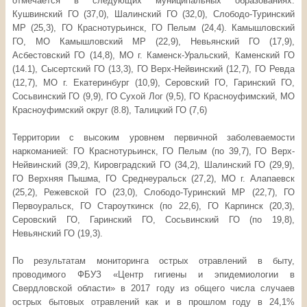
отмечается в следующих муниципальных образованиях:
Кушвинский ГО (37,0), Шалинский ГО (32,0), Слободо-Туринский
MP (25,3), ГО Краснотурьинск, ГО Пелым (24,4). Камышловский
ГО, МО Камышловский MP (22,9), Невьянский ГО (17,9),
Асбестовский ГО (14,8), МО г. Каменск-Уральский, Каменский ГО
(14.1), Сысертский ГО (13,3), ГО Верх-Нейвинский (12,7), ГО Ревда
(12,7), МО г. Екатеринбург (10,9), Серовский ГО, Гаринский ГО,
Сосьвинский ГО (9,9), ГО Сухой Лог (9,5), ГО Красноуфимский, МО
Красноуфимский округ (8.8), Талицкий ГО (7,6)
Территории с высоким уровнем первичной заболеваемости
наркоманией: ГО Краснотурьинск, ГО Пелым (по 39,7), ГО Верх-
Нейвинский (39,2), Кировградский ГО (34,2), Шалинский ГО (29,9),
ГО Верхняя Пышма, ГО Среднеуральск (27,2), МО г. Алапаевск
(25,2), Режевской ГО (23,0), Слободо-Туринский MP (22,7), ГО
Первоуральск, ГО Староуткинск (по 22,6), ГО Карпинск (20,3),
Серовский ГО, Гаринский ГО, Сосьвинский ГО (по 19,8),
Невьянский ГО (19,3).
По результатам мониторинга острых отравлений в быту,
проводимого ФБУЗ «Центр гигиены и эпидемиологии в
Свердловской области» в 2017 году из общего числа случаев
острых бытовых отравлений как и в прошлом году в 24,1%