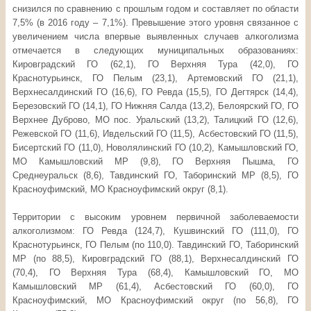
снизился по сравнению с прошлым годом и составляет по области
7,5% (в 2016 году – 7,1%). Превышение этого уровня связанное с
увеличением числа впервые выявленных случаев алкоголизма
отмечается в следующих муниципальных образованиях:
Кировградский ГО (62,1), ГО Верхняя Тура (42,0), ГО
Краснотурьинск, ГО Пелым (23,1), Артемовский ГО (21,1),
Верхнесалдинский ГО (16,6), ГО Ревда (15,5), ГО Дегтярск (14,4),
Березовский ГО (14,1), ГО Нижняя Салда (13,2), Белоярский ГО, ГО
Верхнее Дуброво, МО пос. Уральский (13,2), Талицкий ГО (12,6),
Режевской ГО (11,6), Ивдельский ГО (11,5), Асбестовский ГО (11,5),
Бисертский ГО (11,0), Новолялинский ГО (10,2), Камышловский ГО,
МО Камышловский MP (9,8), ГО Верхняя Пышма, ГО
Среднеуральск (8,6), Тавдинский ГО, Таборинский MP (8,5), ГО
Красноуфимский, МО Красноуфимский округ (8,1).
Территории с высоким уровнем первичной заболеваемости
алкоголизмом: ГО Ревда (124,7), Кушвинский ГО (111,0), ГО
Краснотурьинск, ГО Пелым (по 110,0). Тавдинский ГО, Таборинский
MP (по 88,5), Кировградский ГО (88,1), Верхнесалдинский ГО
(70,4), ГО Верхняя Тура (68,4), Камышловский ГО, МО
Камышловский MP (61,4), Асбестовский ГО (60,0), ГО
Красноуфимский, МО Красноуфимский округ (по 56,8), ГО