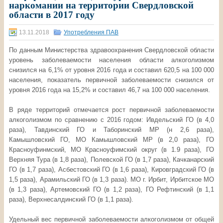
наркомании на территории Свердловской
области в 2017 году
13.11.2018
Употребления ПАВ
По данным Министерства здравоохранения Свердловской области
уровень заболеваемости населения области алкоголизмом
снизился на 6,1% от уровня 2016 года и составил 620,5 на 100 000
населения, показатель первичной заболеваемости снизился от
уровня 2016 года на 15,2% и составил 46,7 на 100 000 населения.
В ряде территорий отмечается рост первичной заболеваемости
алкоголизмом по сравнению с 2016 годом: Ивдельский ГО (в 4,0
раза), Тавдинский ГО и Таборинский MP (н 2,6 раза),
Камышловский ГО, МО Камышловский MP (в 2,0 раза), ГО
Красноуфинмский, МО Красноуфимский округ (в 1.9 раза), ГО
Верхняя Тура (в 1,8 раза), Полевской ГО (в 1,7 раза), Качканарский
ГО (в 1,7 раза), Асбестовский ГО (в 1,6 раза), Кировградский ГО (в
1,5 раза), Арамильский ГО (в 1,3 раза). МО г. Ирбит, Ирбитское МО
(в 1,3 раза), Артемовский ГО (в 1,2 раза), ГО Рефтинский (в 1,1
раза), Верхнесалдинский ГО (в 1,1 раза).
Удельный вес первичной заболеваемости алкоголизмом от общей