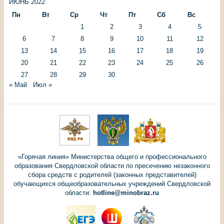
ИЮНЬ 2022
Пн
Вт
Ср
Чт
Пт
Сб
Вс
1
2
3
4
5
6
7
8
9
10
11
12
13
14
15
16
17
18
19
20
21
22
23
24
25
26
27
28
29
30
« Май
Июл »
«Горячая линия» Министерства общего и профессионального
образования Свердловской области по пресечению незаконного
сбора средств с родителей (законных представителей)
обучающихся общеобразовательных учреждений Свердловской
области:
hotline@minobraz.ru