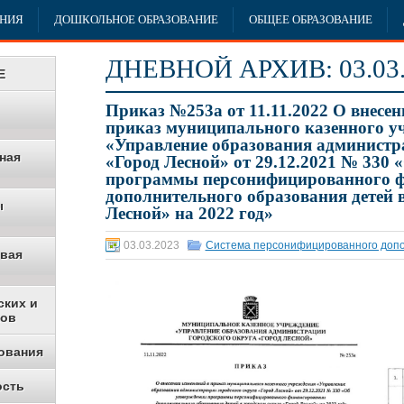
АНИЯ
ДОШКОЛЬНОЕ ОБРАЗОВАНИЕ
ОБЩЕЕ ОБРАЗОВАНИЕ
ДНЕВНОЙ АРХИВ:
03.03
Е
Приказ №253а от 11.11.2022 О внесен
приказ муниципального казенного у
«Управление образования администр
ная
«Город Лесной» от 29.12.2021 № 330 
программы персонифицированного 
дополнительного образования детей 
ы
Лесной» на 2022 год»
03.03.2023
Система персонифицированного допо
овая
ских и
ков
ования
ость