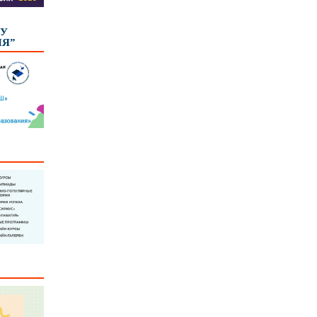
КУ
ИЯ”