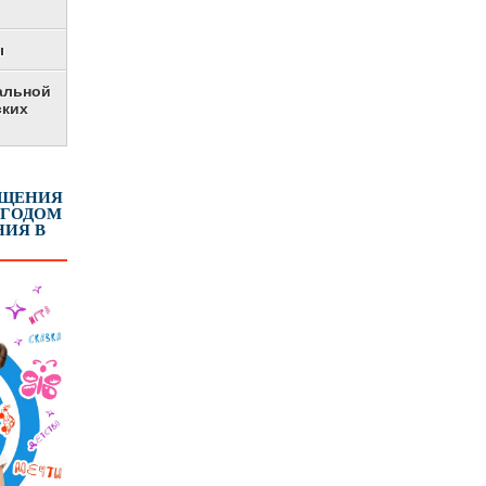
ы
альной
ских
ЕЩЕНИЯ
 ГОДОМ
ИЯ В