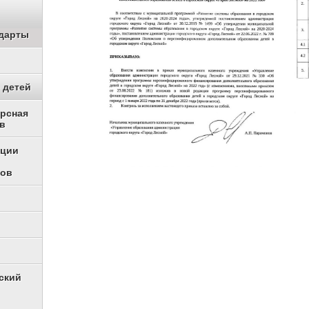
дарты
 детей
урсная
в
ации
ков
ский